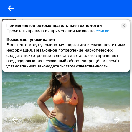
Лэйла
Применяются рекомендательные технологии
added a photo
Прочитать правила их применении можно по
ссылке
.
10 Aug в 17:38
Возможны упоминания
В контенте могут упоминаться наркотики и связанная с ними
информация. Незаконное потребление наркотических
средств, психотропных веществ и их аналогов причиняет
вред здоровью, их незаконный оборот запрещён и влечёт
установленную законодательством ответственность