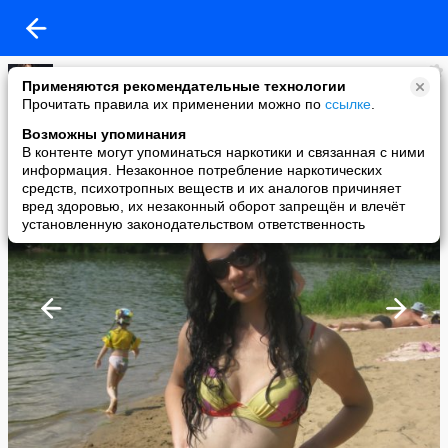
Лилия Русина
Применяются рекомендательные технологии
added a photo
Прочитать правила их применении можно по
ссылке
.
01 Nov в 23:05
Возможны упоминания
В контенте могут упоминаться наркотики и связанная с ними
информация. Незаконное потребление наркотических
средств, психотропных веществ и их аналогов причиняет
вред здоровью, их незаконный оборот запрещён и влечёт
установленную законодательством ответственность