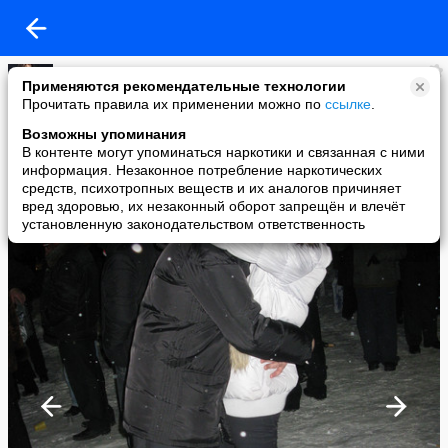
Лилия Русина
Применяются рекомендательные технологии
added a photo
Прочитать правила их применении можно по
ссылке
.
10 Jan в 21:41
Возможны упоминания
В контенте могут упоминаться наркотики и связанная с ними
информация. Незаконное потребление наркотических
средств, психотропных веществ и их аналогов причиняет
вред здоровью, их незаконный оборот запрещён и влечёт
установленную законодательством ответственность