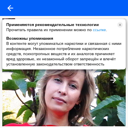
Оксана Зырянова
Применяются рекомендательные технологии
added a photo
Прочитать правила их применении можно по
ссылке
.
25 Nov в 10:32
Возможны упоминания
В контенте могут упоминаться наркотики и связанная с ними
информация. Незаконное потребление наркотических
средств, психотропных веществ и их аналогов причиняет
вред здоровью, их незаконный оборот запрещён и влечёт
установленную законодательством ответственность