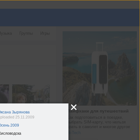
узыка
Группы
Игры
Лайфхаки для путешествий
Оксана Зырянова
ploaded 25.11.2009
Как подготовиться в поездке, 
выбрать SIM-карту, что нельзя 
Осень 2009
брать в самолет и многое другое
Hi-Tech
Кисловодска