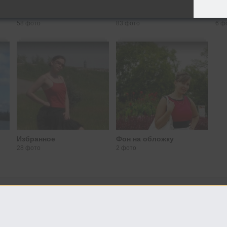
Лето 2010
Мои сыночки!!!
Мо
58 фото
83 фото
6 ф
Избранное
Фон на обложку
28 фото
2 фото