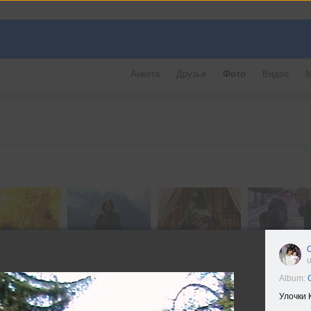
Анкета
Друзья
Фото
Видео
М
u
Album:
Улочки 