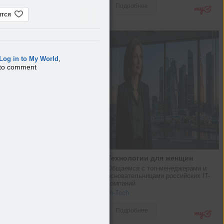
Подробнее
ится
,
Log in to My World
to comment
Технологии для женщин
Общаемся с топ-менеджерами и 
основательницами российских IT-
компаний
Hi-Tech
Подробнее