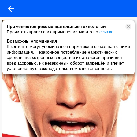
Александр Липчевский [СОБР]
Применяются рекомендательные технологии
added a photo
Прочитать правила их применении можно по
ссылке
.
02 Apr в 21:54
Возможны упоминания
В контенте могут упоминаться наркотики и связанная с ними
информация. Незаконное потребление наркотических
средств, психотропных веществ и их аналогов причиняет
вред здоровью, их незаконный оборот запрещён и влечёт
установленную законодательством ответственность