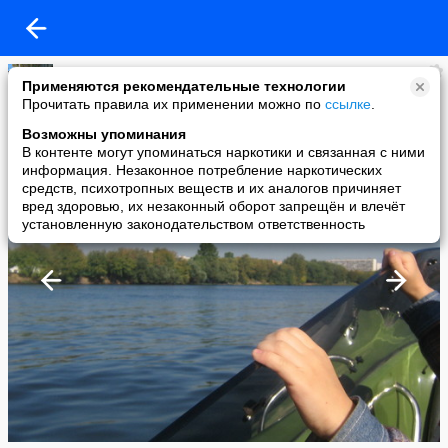
вау
Применяются рекомендательные технологии
added a photo
Прочитать правила их применении можно по
ссылке
.
09 Oct в 11:34
Возможны упоминания
В контенте могут упоминаться наркотики и связанная с ними
информация. Незаконное потребление наркотических
средств, психотропных веществ и их аналогов причиняет
вред здоровью, их незаконный оборот запрещён и влечёт
установленную законодательством ответственность