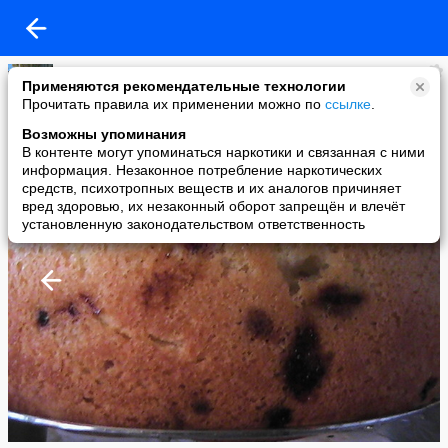
вау
Применяются рекомендательные технологии
added a photo
Прочитать правила их применении можно по
ссылке
.
13 Jul в 20:22
Возможны упоминания
В контенте могут упоминаться наркотики и связанная с ними
информация. Незаконное потребление наркотических
средств, психотропных веществ и их аналогов причиняет
вред здоровью, их незаконный оборот запрещён и влечёт
установленную законодательством ответственность