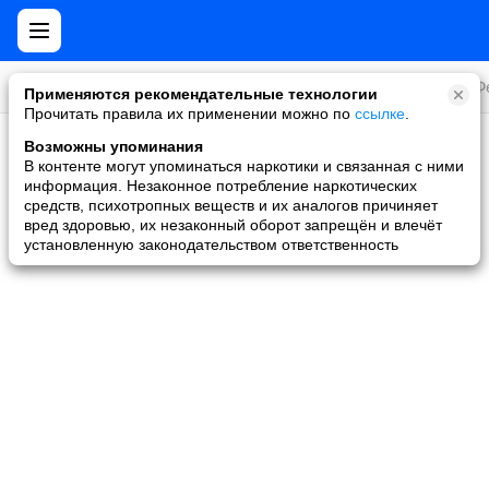
Все игры
Стратегии
Слоты и покер
Ролевые
Ф
Применяются рекомендательные технологии
Прочитать правила их применении можно по
ссылке
.
Возможны упоминания
Скидки и акции
В контенте могут упоминаться наркотики и связанная с ними
информация. Незаконное потребление наркотических
Ни одной игры не найдено
средств, психотропных веществ и их аналогов причиняет
вред здоровью, их незаконный оборот запрещён и влечёт
установленную законодательством ответственность