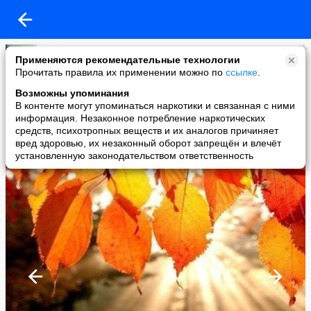
Любовь Литвинова
Применяются рекомендательные технологии
added a photo
Прочитать правила их применении можно по
ссылке
.
06 Oct в 20:42
Возможны упоминания
В контенте могут упоминаться наркотики и связанная с ними
информация. Незаконное потребление наркотических
средств, психотропных веществ и их аналогов причиняет
вред здоровью, их незаконный оборот запрещён и влечёт
установленную законодательством ответственность