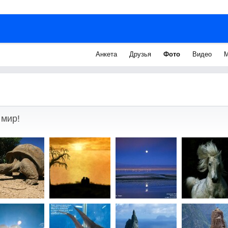
Анкета
Друзья
Фото
Видео
М
 мир!