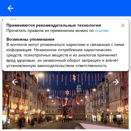
Наталья Сергеевна Логинова
Применяются рекомендательные технологии
added a photo
Прочитать правила их применении можно по
ссылке
.
16 Dec в 22:25
Возможны упоминания
В контенте могут упоминаться наркотики и связанная с ними
информация. Незаконное потребление наркотических
средств, психотропных веществ и их аналогов причиняет
вред здоровью, их незаконный оборот запрещён и влечёт
установленную законодательством ответственность