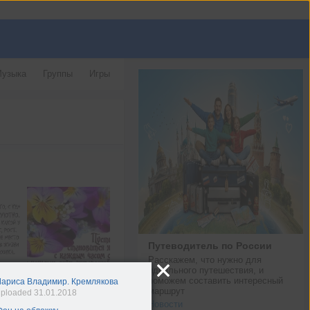
узыка
Группы
Игры
Путеводитель по России
Расскажем, что нужно для 
идеального путешествия, и 
поможем составить интересный 
Лариса Владимир. Кремлякова
маршрут
ploaded 31.01.2018
Новости