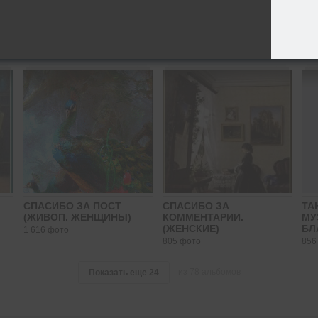
Что нового
СПАСИБО, БЛАГОДАРЮ,
СП
ПОЖАЛУЙСТА.
ОТ
545 фото
830 фото
1 7
СПАСИБО ЗА ПОСТ
СПАСИБО ЗА
ТА
(ЖИВОП. ЖЕНЩИНЫ)
КОММЕНТАРИИ.
МУ
(ЖЕНСКИЕ)
БЛ
1 616 фото
805 фото
856
из 78 альбомов
Показать еще
24