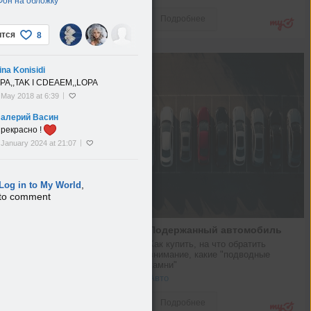
Фон на обложку
Подробнее
ится
8
ina Konisidi
PA,,TAK I CDEAEM,,LOPA
 May 2018 at 6:39
алерий Васин
рекрасно !
 January 2024 at 21:07
,
Log in to My World
to comment
Подержанный автомобиль
Как купить, на что обратить 
внимание, какие "подводные 
камни"
Авто
Подробнее