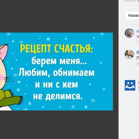
Album:
Нрав
n
Y
7
В
П
9