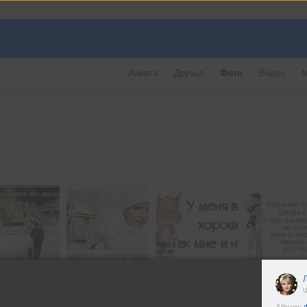
Анкета
Друзья
Фото
Видео
М
u