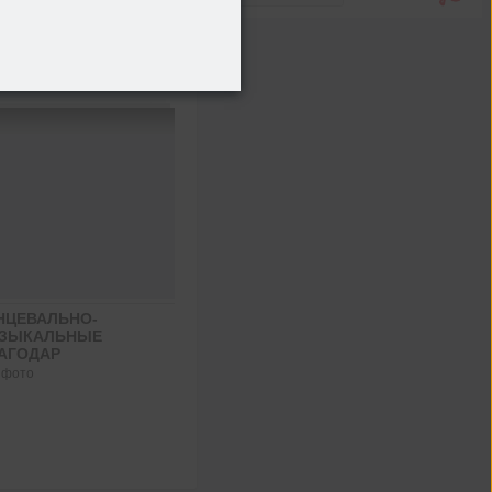
АСИБО ЗА ПОСТ -
КРЫТКИ
97 фото
НЦЕВАЛЬНО-
ЗЫКАЛЬНЫЕ
АГОДАР
 фото