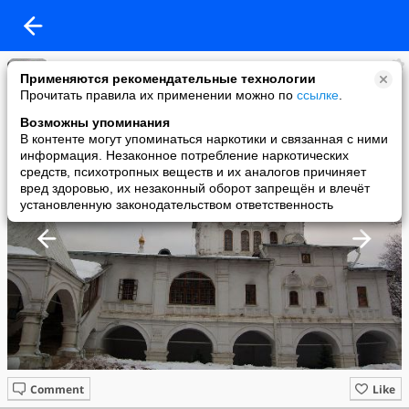
Лугавчик
Применяются рекомендательные технологии
added a photo
Прочитать правила их применении можно по
ссылке
.
07 Mar в 20:52
Возможны упоминания
В контенте могут упоминаться наркотики и связанная с ними
информация. Незаконное потребление наркотических
средств, психотропных веществ и их аналогов причиняет
вред здоровью, их незаконный оборот запрещён и влечёт
установленную законодательством ответственность
Comment
Like