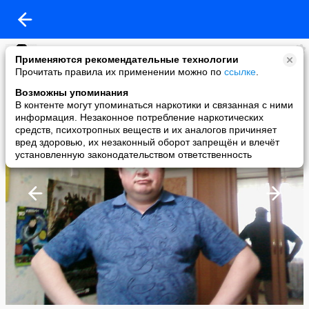
Jan Lu
Применяются рекомендательные технологии
added a photo
Прочитать правила их применении можно по
ссылке
.
28 Jul в 17:47
Возможны упоминания
В контенте могут упоминаться наркотики и связанная с ними
информация. Незаконное потребление наркотических
средств, психотропных веществ и их аналогов причиняет
вред здоровью, их незаконный оборот запрещён и влечёт
установленную законодательством ответственность