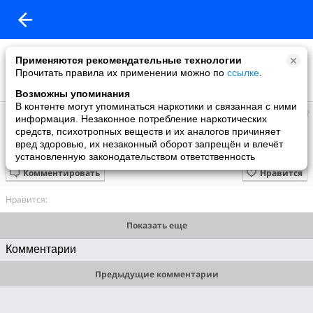
Применяются рекомендательные технологии
Прочитать правила их применении можно по
ссылке
.
Возможны упоминания
В контенте могут упоминаться наркотики и связанная с ними
людмила
информация. Незаконное потребление наркотических
добавила видео
средств, психотропных веществ и их аналогов причиняет
19.05.2011
вред здоровью, их незаконный оборот запрещён и влечёт
САМЫЙ ПОЗИТИВНЫЙ КЛИП
установленную законодательством ответственность
Комментировать
Нравится
Нравится:
Показать еще
Комментарии
Предыдущие комментарии