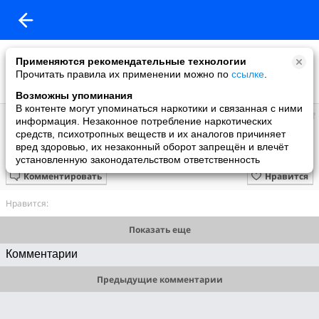
Применяются рекомендательные технологии
Прочитать правила их применении можно по
ссылке
.
Возможны упоминания
В контенте могут упоминаться наркотики и связанная с ними
людмила
информация. Незаконное потребление наркотических
добавила видео
средств, психотропных веществ и их аналогов причиняет
29.07.2013
вред здоровью, их незаконный оборот запрещён и влечёт
ёлочка объёмная на панно
установленную законодательством ответственность
Комментировать
Нравится
Нравится:
Показать еще
Комментарии
Предыдущие комментарии