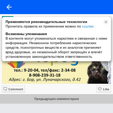
Любимый Город
Применяются рекомендательные технологии
added a photo
Прочитать правила их применении можно по
ссылке
.
10 Aug в 11:02
Возможны упоминания
В контенте могут упоминаться наркотики и связанная с ними
информация. Незаконное потребление наркотических
средств, психотропных веществ и их аналогов причиняет
вред здоровью, их незаконный оборот запрещён и влечёт
установленную законодательством ответственность
Comment
Like
Предыдущие комментарии