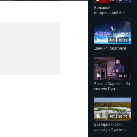
Большой
исторический бал в
Империал-отеле
«Талион»
03:15
HD
Даниил Самсонов
04:13
Виктор Сорокин - За
святую Русь
помолюсь
01:40
HD
Екатерининский
дворец в Пушкине