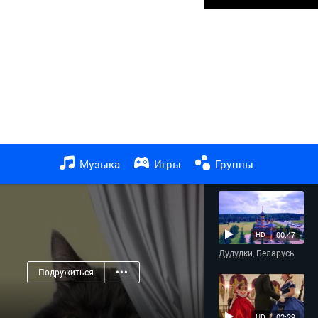
ТОП НЕДЕЛИ
02:55
HD
Мы к вам заехали
Музыка
Игры
Группы
на час
00:47
HD
Дудудки, Беларусь
Подружиться
•••
02:29
HD