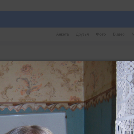
Анкета
Друзья
Фото
Видео
М