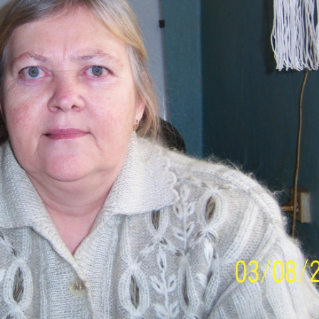
Любовь
Что нового
Га
3 фото
3 фото
10 