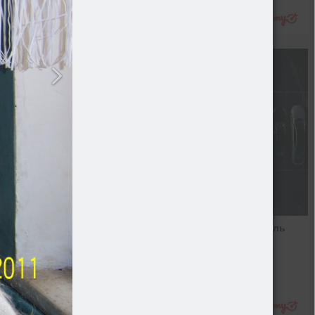
Подробнее
Подержанный автомобиль
Как купить, на что обратить 
лерея поздравлений
внимание, какие "подводные 
фото
камни"
Авто
Подробнее