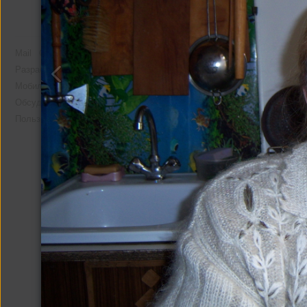
Mail
О компании
Реклама
Разработчикам
Мобильная версия
Помощь
Другие альбомы
Обсудить проект
Пользовательское соглашение
Фото со мной
26 фото