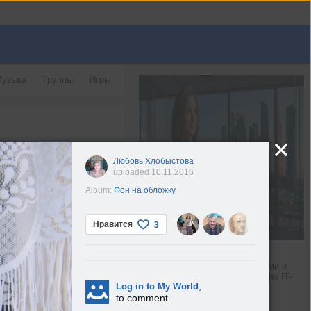
узыка
Группы
Игры
Любовь Хлобыстова
uploaded 10.11.2016
Album:
Фон на обложку
Нравится
3
Технологии для женщин
Общаемся с топ-менеджерами и 
основательницами российских IT-
,
Log in to My World
компаний
to comment
Hi-Tech