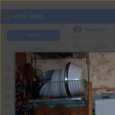
Любовь Хлобыстова
Войти
Фотографии
Регистрация
Фон на обложку
Лента
Видео
Музыка
Группы
Игры