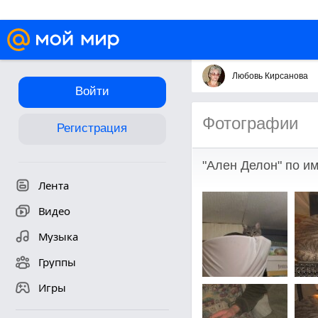
Любовь Кирсанова
Войти
Фотографии
Регистрация
"Ален Делон" по и
Лента
Видео
Музыка
Группы
Игры