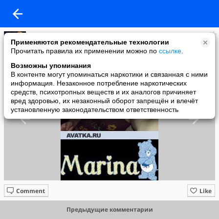
Маринка....))
Применяются рекомендательные технологии
added a photo
Прочитать правила их применении можно по
ссылке
.
30 Dec в 13:24
Возможны упоминания
В контенте могут упоминаться наркотики и связанная с ними
информация. Незаконное потребление наркотических
средств, психотропных веществ и их аналогов причиняет
вред здоровью, их незаконный оборот запрещён и влечёт
установленную законодательством ответственность
Comment
Like
Предыдущие комментарии