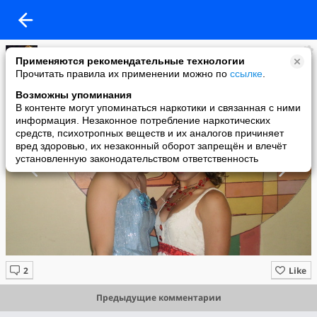
Маринка....))
Применяются рекомендательные технологии
added a photo
Прочитать правила их применении можно по
ссылке
.
17 Jun в 11:25
Возможны упоминания
В контенте могут упоминаться наркотики и связанная с ними
информация. Незаконное потребление наркотических
средств, психотропных веществ и их аналогов причиняет
вред здоровью, их незаконный оборот запрещён и влечёт
установленную законодательством ответственность
Like
Предыдущие комментарии