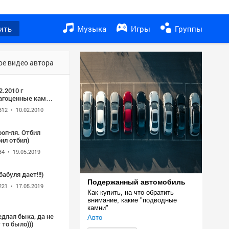
ить
Музыка
Игры
Группы
ое видео автора
2.2010 г
агоценные камни
твёртая часть
812
• 10.02.2010
оп-ля. Отбил
ил отбил)
34
• 19.05.2019
бабуля дает!!!)
Подержанный автомобиль
221
• 17.05.2019
Как купить, на что обратить 
внимание, какие "подводные 
камни"
длал быка, да не
Авто
 то было)))