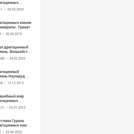
агоценных
мней в Истории
11
• 05.02.2023
агоценные камни
минералы. Гранат
3
• 30.06.2019
ал драгоценный
мень. Волшебство
амне.
668
• 24.02.2023
агоценные камни
men-znak.ru
агоценный
мень Изумруд
мень зелёного
66
• 13.12.2012
ния). Видео -
на Величко"
лшебный мир
агоценных
мней.
121
• 03.01.2013
етлана Гураль
агоценные камни
рный хрусталь
2
• 03.06.2020