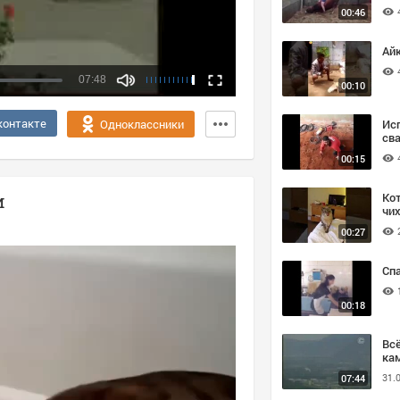
00:46
Ай
07:48
00:10
контакте
Ис
Одноклассники
св
00:15
Ко
и
чих
00:27
Спа
00:18
Вс
кам
31.
07:44