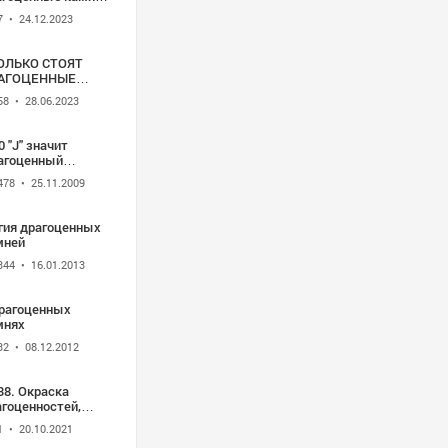
фы о
7
• 24.12.2023
агоценных
мнях
ОЛЬКО СТОЯТ
АГОЦЕННЫЕ
ЦЕНА 1 ГО
58
• 28.06.2023
РАТА
АГОЦЕННЫХ
МНЕЙ
0 "J" значит
агоценный
мень
478
• 25.11.2009
гия драгоценных
мней
344
• 16.01.2013
драгоценных
мнях
32
• 08.12.2012
38. Окраска
агоценностей,
агоценных
1
• 20.10.2021
ней и бус;