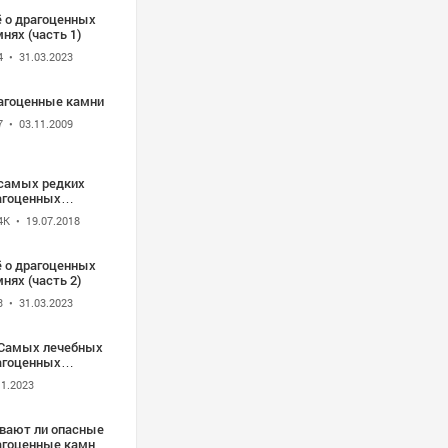
ё о драгоценных
нях (часть 1)
4
• 31.03.2023
агоценные камни
7
• 03.11.2009
 самых редких
агоценных
мней в мире
4K
• 19.07.2018
ё о драгоценных
нях (часть 2)
3
• 31.03.2023
 Самых лечебных
агоценных
мней от Сила
11.2023
ироды
вают ли опасные
агоценные камни