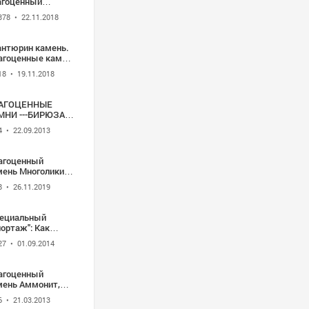
агоценный
мень. История.
378
• 22.11.2018
ды. Драгоценные
мни kamen-znak.ru
антюрин камень.
агоценные камни
men-znak.ru
18
• 19.11.2018
АГОЦЕННЫЕ
НИ ---БИРЮЗА --
амень удачи и
4
• 22.09.2013
ды -- автор
лика Нина
ЛИЧКО
агоценный
мень Многоликий
евик. Видео -
8
• 26.11.2019
на Величко"
пециальный
ортаж": Как
дделывают
27
• 01.09.2014
агоценные камни
агоценный
мень Аммонит,
анящий историю
6
• 21.03.2013
неты. Видео -