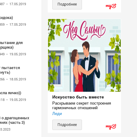
487
• 17.05.2019
Подробнее
кидока)
459
• 17.05.2019
пытание для
арщика)
449
• 19.05.2019
т пытается
нуть)
266
• 18.05.2019
сла яичко))
Искусство быть вместе
118
• 19.05.2019
Раскрываем секрет построения 
гармоничных отношений
Леди
ё о драгоценных
нях (часть 3)
Подробнее
03.2023