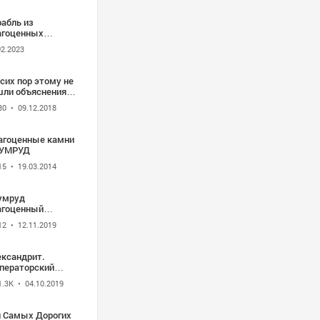
на Величко"
рабль из
агоценных
мней (отрывки)
02.2023
сих пор этому не
шли объяснения.
мни которые
30
• 09.12.2018
еют ползать. В
м сила
агоценный
агоценные камни
мней.
УМРУД
15
• 19.03.2014
умруд
агоценный
мень. Украшения
12
• 12.11.2019
изумрудами..
агоценные камни
men-znak.ru
ександрит.
ператорский
агоценный
1.3K
• 04.10.2019
мень. Редкие
агоценные камни
п Самых Дорогих