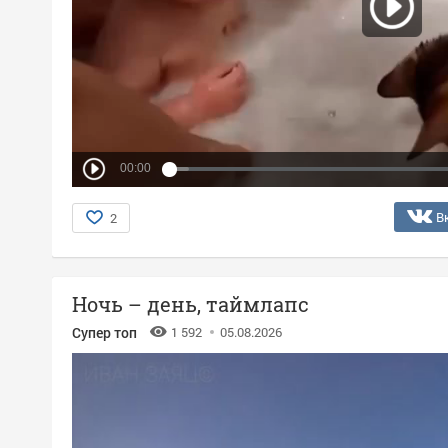
00:00
В
2
Ночь – день, таймлапс
Супер топ
1 592
05.08.2026