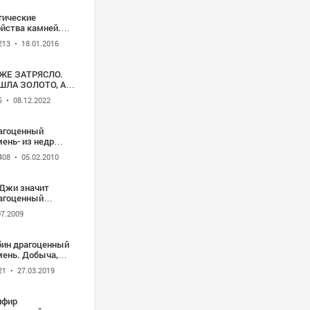
гические
ойства камней.
ергетика
213
• 18.01.2016
агоценных
мней.
ЖЕ ЗАТРЯСЛО.
ШЛА ЗОЛОТО, А
УТРИ КАМЕНЬ
5
• 08.12.2022
АГОЦЕННЫЙ.
НАРУЖИЛА
ЛОТО В ЛЕСУ
агоценный
ень- из недр
ли к свету
408
• 05.02.2010
.Джи значит
агоценный
мень
07.2009
бин драгоценный
мень. Добыча,
ье, история.
21
• 27.03.2019
агоценные камни
men-znak.ru
пфир