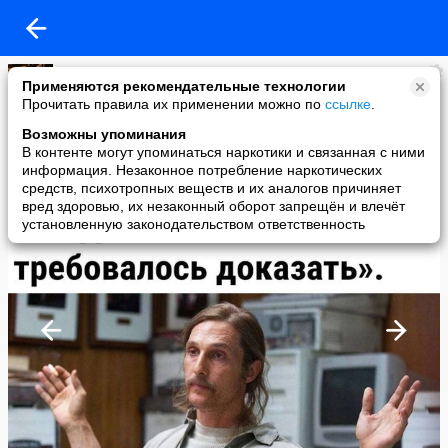
Маа
Применяются рекомендательные технологии
added a photo
Прочитать правила их применении можно по
ссылке
.
07 Aug в 19:24
Возможны упоминания
В контенте могут упоминаться наркотики и связанная с ними
информация. Незаконное потребление наркотических
средств, психотропных веществ и их аналогов причиняет
вред здоровью, их незаконный оборот запрещён и влечёт
установленную законодательством ответственность