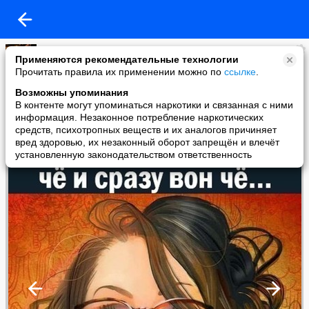
Маа
Применяются рекомендательные технологии
added a photo
Прочитать правила их применении можно по
ссылке
.
11 Sep в 14:52
Возможны упоминания
В контенте могут упоминаться наркотики и связанная с ними
информация. Незаконное потребление наркотических
средств, психотропных веществ и их аналогов причиняет
вред здоровью, их незаконный оборот запрещён и влечёт
установленную законодательством ответственность