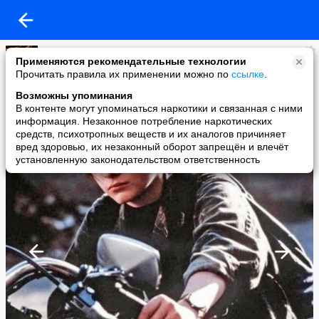
Маа
Применяются рекомендательные технологии
added a photo
Прочитать правила их применении можно по
ссылке
.
18 Sep в 18:27
Возможны упоминания
В контенте могут упоминаться наркотики и связанная с ними
информация. Незаконное потребление наркотических
средств, психотропных веществ и их аналогов причиняет
вред здоровью, их незаконный оборот запрещён и влечёт
установленную законодательством ответственность