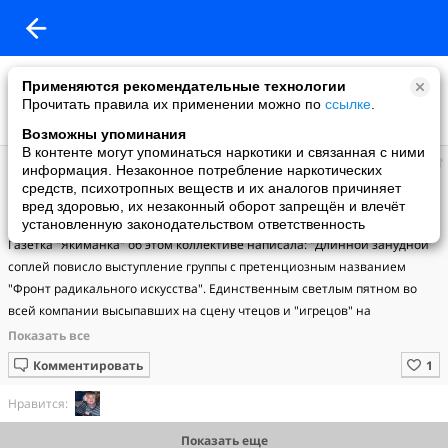
Применяются рекомендательные технологии
Прочитать правила их применении можно по
ссылке
.
Возможны упоминания
В контенте могут упоминаться наркотики и связанная с ними
Владимир
информация. Незаконное потребление наркотических
добавил видео
средств, психотропных веществ и их аналогов причиняет
05.05.2008
вред здоровью, их незаконный оборот запрещён и влечёт
Фронт радикального искусства
установленную законодательством ответственность
Газетка "Якиманка" об этом коллективе написала: "Длинной занудной 
соплей повисло выступление группы с претенциозным названием 
"Фронт радикального искусства". Единственным светлым пятном во 
всей компании высыпавших на сцену чтецов и "игрецов" на 
диковинных этнических инструментах были две дамы – одна с 
удивительно мощным вокалом в духе Диаманды Галас, другая – с 
Комментировать
потрясающе красивым телом, которое и продемонстрировала во время 
эротического танца на шесте". 
Нравится:
Показать еще