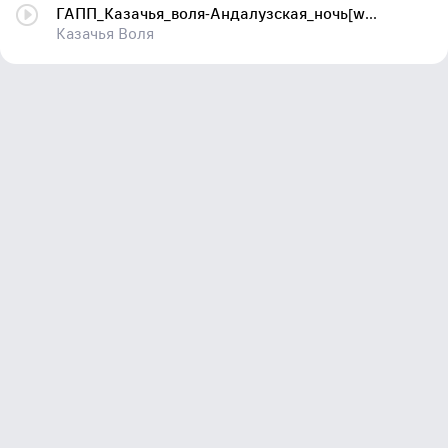
ГАПП_Казачья_воля-Андалузская_ночь[www.vpleer.ru]
Казачья Воля