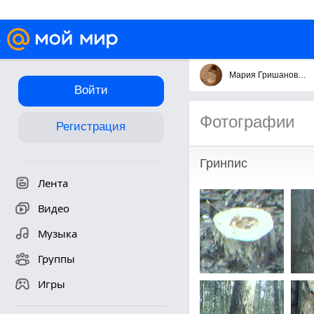
Мария Гришанович
Войти
Фотографии
Регистрация
Гринпис
Лента
Видео
Музыка
Группы
Игры