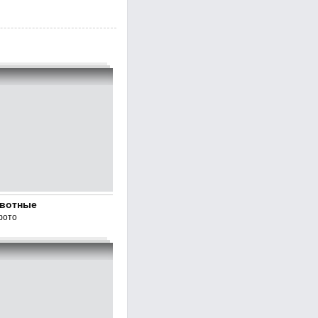
вотные
фото