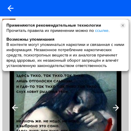
Magik
Применяются рекомендательные технологии
added a photo
Прочитать правила их применении можно по
ссылке
.
13 Jun в 18:28
Возможны упоминания
В контенте могут упоминаться наркотики и связанная с ними
информация. Незаконное потребление наркотических
средств, психотропных веществ и их аналогов причиняет
вред здоровью, их незаконный оборот запрещён и влечёт
установленную законодательством ответственность