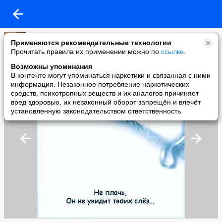
Magik
Применяются рекомендательные технологии
added a photo
Прочитать правила их применении можно по
ссылке
.
13 Jun в 18:30
Возможны упоминания
В контенте могут упоминаться наркотики и связанная с ними
информация. Незаконное потребление наркотических
средств, психотропных веществ и их аналогов причиняет
вред здоровью, их незаконный оборот запрещён и влечёт
установленную законодательством ответственность