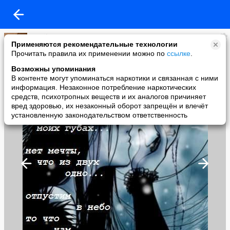
Magik
Применяются рекомендательные технологии
added a photo
Прочитать правила их применении можно по
ссылке
.
13 Jun в 18:30
Возможны упоминания
В контенте могут упоминаться наркотики и связанная с ними
информация. Незаконное потребление наркотических
средств, психотропных веществ и их аналогов причиняет
вред здоровью, их незаконный оборот запрещён и влечёт
установленную законодательством ответственность