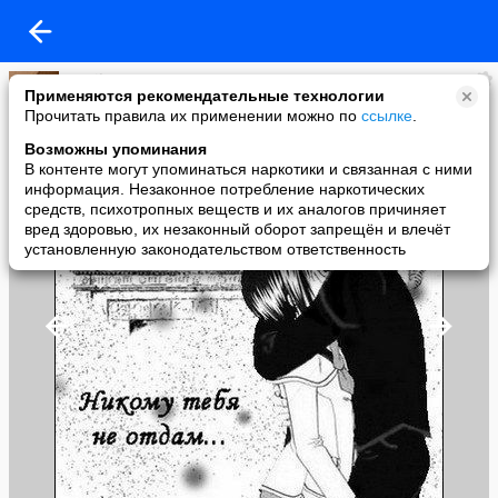
Magik
Применяются рекомендательные технологии
added a photo
Прочитать правила их применении можно по
ссылке
.
13 Jun в 18:32
Возможны упоминания
В контенте могут упоминаться наркотики и связанная с ними
информация. Незаконное потребление наркотических
средств, психотропных веществ и их аналогов причиняет
вред здоровью, их незаконный оборот запрещён и влечёт
установленную законодательством ответственность