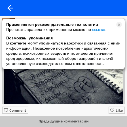
Magik
Применяются рекомендательные технологии
added a photo
Прочитать правила их применении можно по
ссылке
.
14 Jun в 20:22
Возможны упоминания
В контенте могут упоминаться наркотики и связанная с ними
информация. Незаконное потребление наркотических
средств, психотропных веществ и их аналогов причиняет
вред здоровью, их незаконный оборот запрещён и влечёт
установленную законодательством ответственность
Comment
Like
Предыдущие комментарии