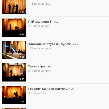
113 просмотров
3:11
Пай-мальчик Эни...
232 просмотра
6:39
Эльвинг-виртуоз и... художники
169 просмотров
0:16
Танец страсти
218 просмотров
5:43
Говорят, Мейс не настоящий!
3 просмотра
7:14