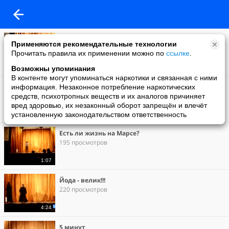
Конкурс рекламы
Применяются рекомендательные технологии
190 просмотров
Прочитать правила их применении можно по
ссылке
.
5:12
Возможны упоминания
В контенте могут упоминаться наркотики и связанная с ними
Саберфайтинг
информация. Незаконное потребление наркотических
317 просмотров
средств, психотропных веществ и их аналогов причиняет
вред здоровью, их незаконный оборот запрещён и влечёт
установленную законодательством ответственность
8:05
Есть ли жизнь на Марсе?
195 просмотров
1:07
Йода - велик!!!
220 просмотров
4:24
5 минут