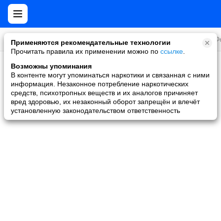
Все игры
Стратегии
Слоты и покер
Ролевые
Ф
Применяются рекомендательные технологии
Прочитать правила их применении можно по
ссылке
.
Возможны упоминания
Скидки и акции
В контенте могут упоминаться наркотики и связанная с ними
информация. Незаконное потребление наркотических
Ни одной игры не найдено
средств, психотропных веществ и их аналогов причиняет
вред здоровью, их незаконный оборот запрещён и влечёт
установленную законодательством ответственность