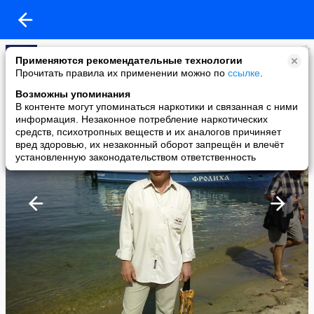
ВЫПИМС ((
Применяются рекомендательные технологии
added a photo
Прочитать правила их применении можно по
ссылке
.
08 May в 15:35
Возможны упоминания
В контенте могут упоминаться наркотики и связанная с ними
информация. Незаконное потребление наркотических
средств, психотропных веществ и их аналогов причиняет
вред здоровью, их незаконный оборот запрещён и влечёт
установленную законодательством ответственность