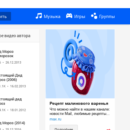
ить
Музыка
Игры
Группы
ое видео автора
д Мороз
морозок
6
• 26.12.2013
стоящий Дед
оз (2006)
1.1K
• 16.02.2013
стоящий дед
роз
Рецепт малинового варенья
Что можно найти в нашем канале: 
4.1K
• 18.01.2012
новости Mail, любимые рецепты...
max.ru
 Мороз (2014)
8
• 25.12.2016
Подробнее