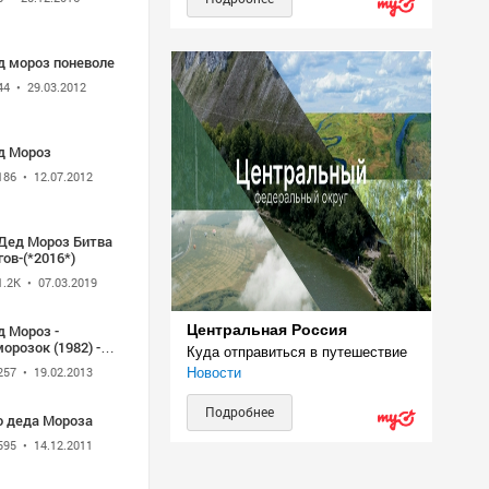
д мороз поневоле
44
• 29.03.2012
д Мороз
186
• 12.07.2012
-Дед Мороз Битва
ов-(*2016*)
1.2K
• 07.03.2019
д Мороз -
Центральная Россия
озок (1982) -
Куда отправиться в путешествие
анция
257
• 19.02.2013
Новости
Подробнее
о деда Мороза
595
• 14.12.2011