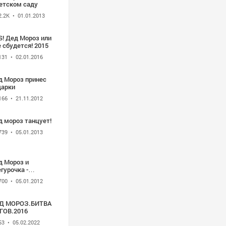
детском саду
2.2K
• 01.01.2013
S! Дед Мороз или
 сбудется! 2015
131
• 02.01.2016
д Мороз принес
дарки
166
• 21.11.2012
д мороз танцует!
739
• 05.01.2013
д Мороз и
гурочка -
uTube
700
• 05.01.2012
Д МОРОЗ.БИТВА
ГОВ.2016
53
• 05.02.2022