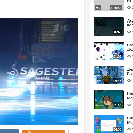
ИЛ
20
HD
1:26:59
Де
вол
16:43
По
Де
01:08
Де
Вол
09:48
На
Мо
01:15
Пи
Мо
04:00