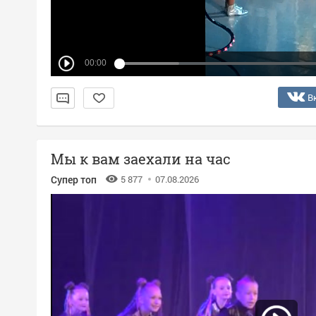
00:00
В
Мы к вам заехали на час
Супер топ
5 877
07.08.2026