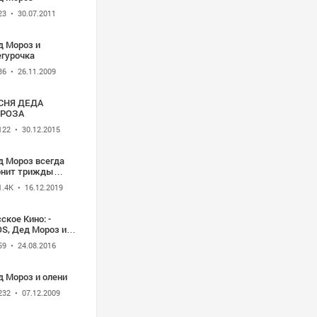
23
• 30.07.2011
д Мороз и
егурочка
36
• 26.11.2009
СНЯ ДЕДА
РОЗА
122
• 30.12.2015
д Мороз всегда
онит трижды
11)
1.4K
• 16.12.2019
ское Кино: -
OS, Дед Мороз или
 сбудется!» -
59
• 24.08.2016
медия * 2015)
д Мороз и олени
232
• 07.12.2009