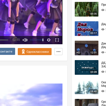
Пр
03:35
Де
03:17
02:55
Де
Де
Качество:
контакте
Одноклассники
HD
12:01
360p
720p
ДЕ
ЗА
03:28
Ск
Мо
18:40
Ср
Де