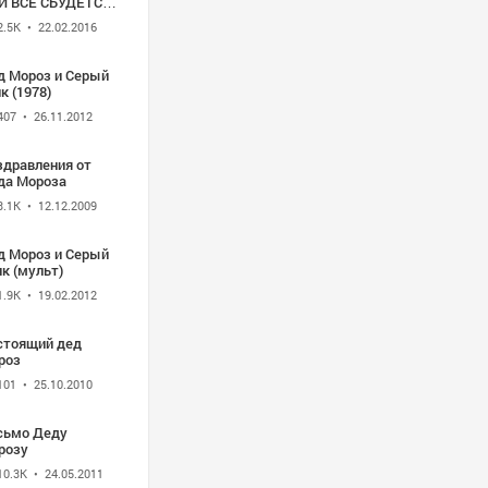
И ВСЕ СБУДЕТСЯ.
15
2.5K
• 22.02.2016
д Мороз и Серый
к (1978)
407
• 26.11.2012
здравления от
да Мороза
3.1K
• 12.12.2009
д Мороз и Серый
к (мульт)
1.9K
• 19.02.2012
стоящий дед
роз
101
• 25.10.2010
сьмо Деду
розу
10.3K
• 24.05.2011