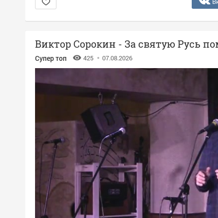
В
Виктор Сорокин - За святую Русь п
Супер топ
425
07.08.2026