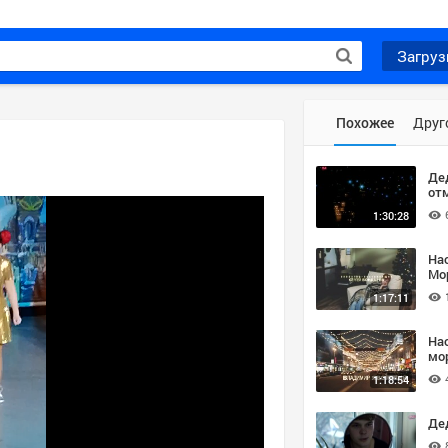
Загруз
Похожее
Друг
Де
от
1:30:28
На
Мор
1:17:11
На
мо
1:18:54
Дед