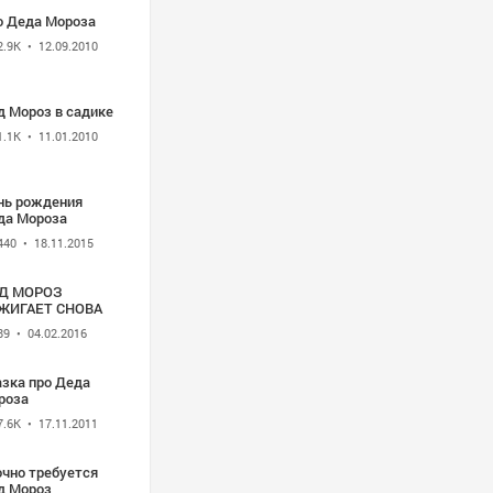
о Деда Мороза
2.9K
• 12.09.2010
д Мороз в садике
1.1K
• 11.01.2010
нь рождения
да Мороза
440
• 18.11.2015
Д МОРОЗ
ЖИГАЕТ СНОВА
89
• 04.02.2016
азка про Деда
роза
7.6K
• 17.11.2011
очно требуется
д Мороз