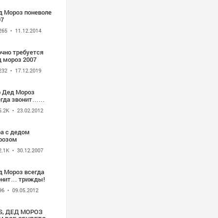
д Мороз поневоле
07
265
• 11.12.2014
очно требуется
д мороз 2007
232
• 17.12.2019
ф Дед Мороз
егда звонит…
ижды! 2011
5.2K
• 23.02.2012
ра с дедом
розом
2.1K
• 30.12.2007
д Мороз всегда
онит… трижды!
96
• 09.05.2012
S, ДЕД МОРОЗ