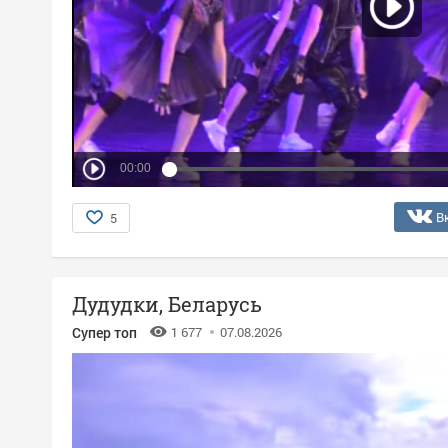
00:00
В
5
Дудудки, Беларусь
Супер топ
1 677
07.08.2026