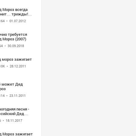
д Мороз всегда
онит… трижды!
1г.
164
• 01.07.2012
очно требуется
 Мороз (2007)
64
• 30.09.2018
д мороз зажигает
10K
• 28.12.2011
ё может Дед
роз
114
• 23.11.2011
огодняя песня -
ссийский Дед
роз
6
• 18.11.2017
д Мороз зажигает