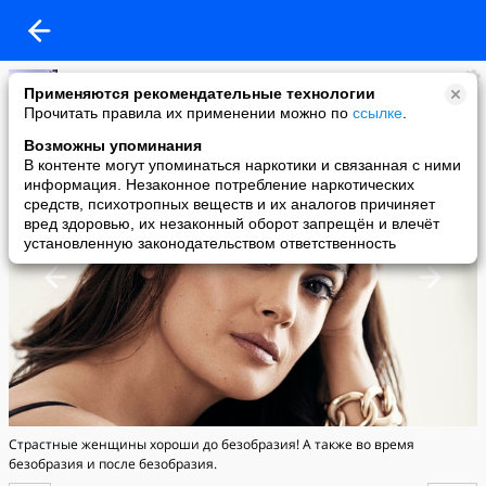
.ВРЕМЯ НЕ ЖДЕТ
Применяются рекомендательные технологии
added a photo
Прочитать правила их применении можно по
ссылке
.
16 Jul в 15:04
Возможны упоминания
В контенте могут упоминаться наркотики и связанная с ними
информация. Незаконное потребление наркотических
средств, психотропных веществ и их аналогов причиняет
вред здоровью, их незаконный оборот запрещён и влечёт
установленную законодательством ответственность
Страстные женщины хороши до безобразия! А также во время
безобразия и после безобразия.