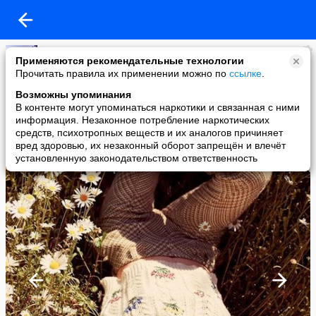
.ВРЕМЯ НЕ ЖДЕТ
Применяются рекомендательные технологии
added a photo
Прочитать правила их применении можно по
ссылке
.
12 Jul в 04:06
Возможны упоминания
В контенте могут упоминаться наркотики и связанная с ними
информация. Незаконное потребление наркотических
средств, психотропных веществ и их аналогов причиняет
вред здоровью, их незаконный оборот запрещён и влечёт
установленную законодательством ответственность