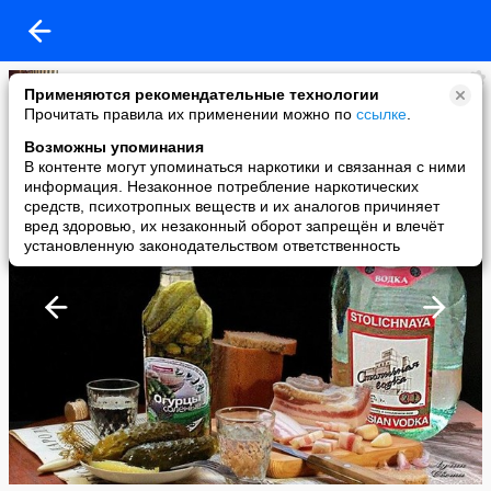
Радик Махмутшин
Применяются рекомендательные технологии
added a photo
Прочитать правила их применении можно по
ссылке
.
01 Jun в 17:49
Возможны упоминания
В контенте могут упоминаться наркотики и связанная с ними
информация. Незаконное потребление наркотических
средств, психотропных веществ и их аналогов причиняет
вред здоровью, их незаконный оборот запрещён и влечёт
установленную законодательством ответственность