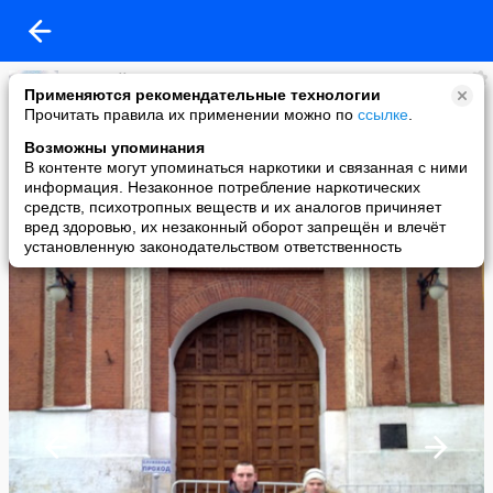
Николай Малинин
Применяются рекомендательные технологии
added a photo
Прочитать правила их применении можно по
ссылке
.
14 Dec в 18:54
Возможны упоминания
В контенте могут упоминаться наркотики и связанная с ними
информация. Незаконное потребление наркотических
средств, психотропных веществ и их аналогов причиняет
вред здоровью, их незаконный оборот запрещён и влечёт
установленную законодательством ответственность