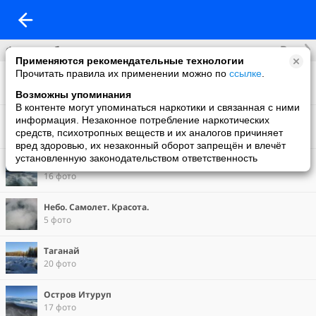
Все
Фотоальбомы
Применяются рекомендательные технологии
Прочитать правила их применении можно по
ссылке
.
Фото со мной
1 фото
Возможны упоминания
В контенте могут упоминаться наркотики и связанная с ними
Плато Маньпупунер
информация. Незаконное потребление наркотических
8 фото
средств, психотропных веществ и их аналогов причиняет
вред здоровью, их незаконный оборот запрещён и влечёт
установленную законодательством ответственность
Приморье
16 фото
Небо. Самолет. Красота.
5 фото
Таганай
20 фото
Остров Итуруп
17 фото