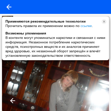
❤️
Применяются рекомендательные технологии
added a photo
Прочитать правила их применении можно по
ссылке
.
22 Feb в 19:52
Возможны упоминания
В контенте могут упоминаться наркотики и связанная с ними
информация. Незаконное потребление наркотических
средств, психотропных веществ и их аналогов причиняет
вред здоровью, их незаконный оборот запрещён и влечёт
установленную законодательством ответственность