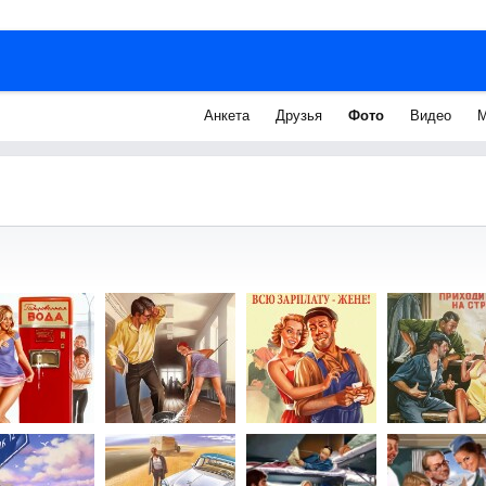
Анкета
Друзья
Фото
Видео
М