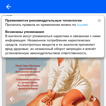
Марина Сперанская
Применяются рекомендательные технологии
added a photo
Прочитать правила их применении можно по
ссылке
.
12 Oct в 17:43
Возможны упоминания
В контенте могут упоминаться наркотики и связанная с ними
информация. Незаконное потребление наркотических
средств, психотропных веществ и их аналогов причиняет
вред здоровью, их незаконный оборот запрещён и влечёт
установленную законодательством ответственность