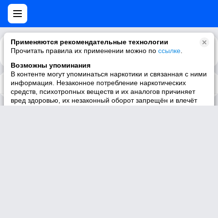
Применяются рекомендательные технологии
Прочитать правила их применении можно по
Каталог
Рекомендации
ссылке
.
Возможны упоминания
В контенте могут упоминаться наркотики и связанная с ними
информация. Незаконное потребление наркотических
У пользователя нет треков
средств, психотропных веществ и их аналогов причиняет
вред здоровью, их незаконный оборот запрещён и влечёт
установленную законодательством ответственность