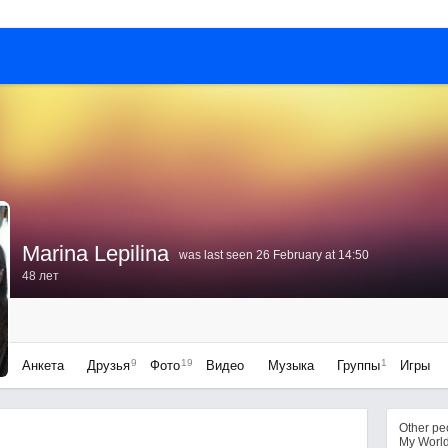
Marina Lepilina
was last seen 26 February at 14:50
48 лет
9
19
1
Анкета
Друзья
Фото
Видео
Музыка
Группы
Игры
Other p
My Worl