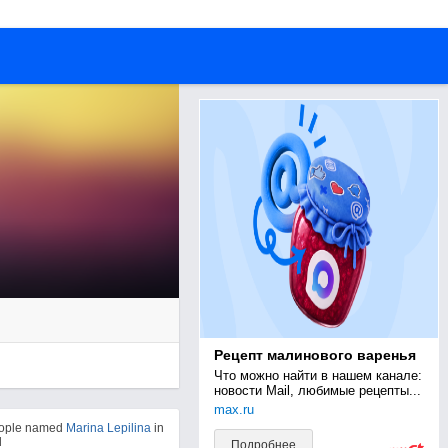
Рецепт малинового варенья
Что можно найти в нашем канале: 
новости Mail, любимые рецепты...
max.ru
eople named
Marina Lepilina
in
d
Подробнее