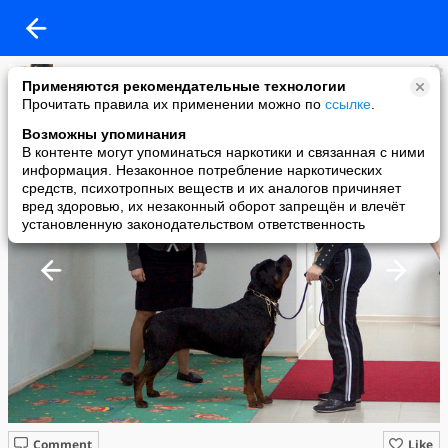
мпс
Применяются рекомендательные технологии
added a photo
Прочитать правила их применении можно по
ссылке
.
22 Feb в 20:42
Возможны упоминания
В контенте могут упоминаться наркотики и связанная с ними
информация. Незаконное потребление наркотических
средств, психотропных веществ и их аналогов причиняет
вред здоровью, их незаконный оборот запрещён и влечёт
установленную законодательством ответственность
Comment
Like